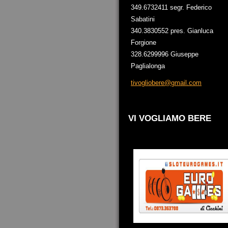
349.6732411 segr. Federico
Sabatini
340.3830552 pres. Gianluca
Forgione
328.6299996 Giuseppe
Paglialonga
tivoglio
bere@gma
il.com
VI VOGLIAMO BERE