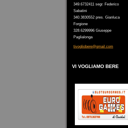
349.6732411 segr. Federico
Sabatini
340.3830552 pres. Gianluca
Forgione
328.6299996 Giuseppe
Paglialonga
tivoglio
bere@gma
il.com
VI VOGLIAMO BERE