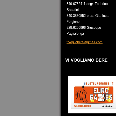
349.6732411 segr. Federico
Sabatini
340.3830552 pres. Gianluca
Forgione
328.6299996 Giuseppe
Paglialonga
tivoglio
bere@gma
il.com
VI VOGLIAMO BERE