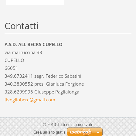
Contatti
A.S.D. ALL BECKS CUPELLO
via marruccina 38
CUPELLO
66051
349.6732411 segr. Federico Sabatini
340.3830552 pres. Gianluca Forgione
328.6299996 Giuseppe Paglialonga
tivoglio
bere@gma
il.com
© 2013 Tutti i diritti riservati.
Crea un sito gratis